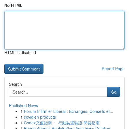
No HTML
HTML is disabled
Report Page
Search
Go
Published News
1
Forum Infirmier Libéral : Échanges, Conseils et...
1
covidien products
1
Codex充值指南 ： 行動裝置驗證 簡要指南
1
Poppo Agency Registration: Your Easy Detailed...