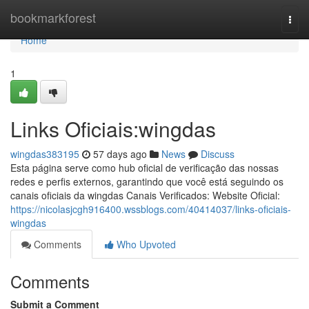
Home
bookmarkforest
Togg
navi
Home
1
Links Oficiais:wingdas
wingdas383195
57 days ago
News
Discuss
Esta página serve como hub oficial de verificação das nossas
redes e perfis externos, garantindo que você está seguindo os
canais oficiais da wingdas Canais Verificados: Website Oficial:
https://nicolasjcgh916400.wssblogs.com/40414037/links-oficiais-
wingdas
Comments
Who Upvoted
Comments
Submit a Comment