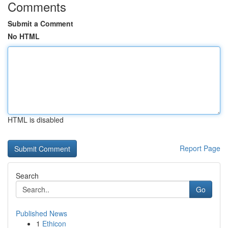
Comments
Submit a Comment
No HTML
HTML is disabled
Report Page
Search
Go
Published News
1
Ethicon