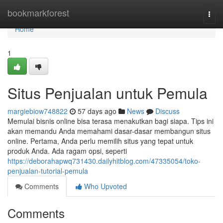
Home
bookmarkforest
Togg
navi
Home
1
Situs Penjualan untuk Pemula
margiebiow748822
57 days ago
News
Discuss
Memulai bisnis online bisa terasa menakutkan bagi siapa. Tips ini
akan memandu Anda memahami dasar-dasar membangun situs
online. Pertama, Anda perlu memilih situs yang tepat untuk
produk Anda. Ada ragam opsi, seperti
https://deborahapwq731430.dailyhitblog.com/47335054/toko-
penjualan-tutorial-pemula
Comments
Who Upvoted
Comments