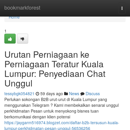
Home
bookmarkforest
Togg
navi
Home
1
Urutan Perniagaan ke
Perniagaan Teratur Kuala
Lumpur: Penyediaan Chat
Unggul
tessybgk054821
59 days ago
News
Discuss
Perlukan sokongan B2B urut-urut di Kuala Lumpur yang
menggunakan Telegram ? Kami membekalkan senarai unggul
perkhidmatan Pesan untuk menyokong bisnes tuan
berkomunikasi dengan klien potensi
https://jaygarm516974.blogzet.com/daftar-b2b-tersusun-kuala-
lumpur-perkhidmatan-pesan-unggul-56536256