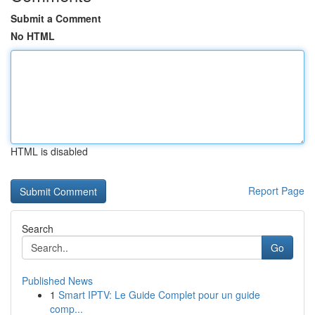
Submit a Comment
No HTML
HTML is disabled
Report Page
Search
Go
Published News
1
Smart IPTV: Le Guide Complet pour un guide
comp...