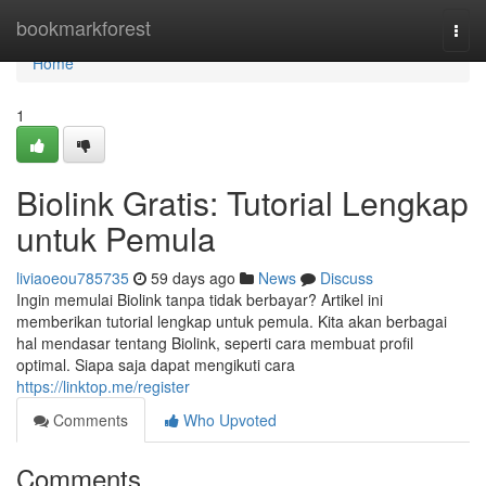
Home
bookmarkforest
Togg
navi
Home
1
Biolink Gratis: Tutorial Lengkap
untuk Pemula
liviaoeou785735
59 days ago
News
Discuss
Ingin memulai Biolink tanpa tidak berbayar? Artikel ini
memberikan tutorial lengkap untuk pemula. Kita akan berbagai
hal mendasar tentang Biolink, seperti cara membuat profil
optimal. Siapa saja dapat mengikuti cara
https://linktop.me/register
Comments
Who Upvoted
Comments