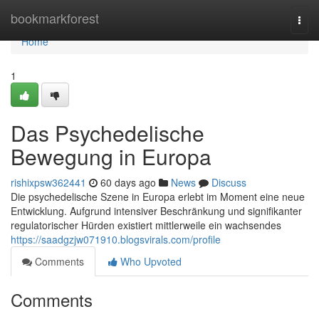
Home
bookmarkforest
Togg
navi
Home
1
Das Psychedelische
Bewegung in Europa
rishixpsw362441
60 days ago
News
Discuss
Die psychedelische Szene in Europa erlebt im Moment eine neue
Entwicklung. Aufgrund intensiver Beschränkung und signifikanter
regulatorischer Hürden existiert mittlerweile ein wachsendes
https://saadgzjw071910.blogsvirals.com/profile
Comments
Who Upvoted
Comments