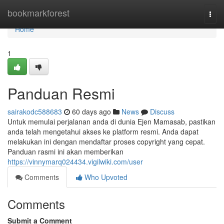
Home
bookmarkforest
Togg
navi
Home
1
Panduan Resmi
sairakodc588683
60 days ago
News
Discuss
Untuk memulai perjalanan anda di dunia Ejen Mamasab, pastikan
anda telah mengetahui akses ke platform resmi. Anda dapat
melakukan ini dengan mendaftar proses copyright yang cepat.
Panduan rasmi ini akan memberikan
https://vinnymarq024434.vigilwiki.com/user
Comments
Who Upvoted
Comments
Submit a Comment