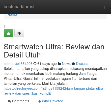
Home
bookmarkforest
Togg
navi
Home
1
Smartwatch Ultra: Review dan
Detail Utuh
ammarueit664206
61 days ago
News
Discuss
Setelah tampilan yang cukup diharapkan, sekarang mendapatkan
momen untuk membahas lebih matang tentang Jam Tangan
Pintar Ultra. Gawai ini menyediakan ragam fitur terbaru dan
tampilan yang berkelas. Mari kita jelajahi
https://directoryrec.com/listings1159242/jam-tangan-pintar-ultra-
review-dan-spesifikasi-komplit
Comments
Who Upvoted