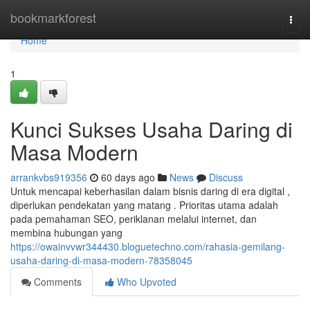
Home
bookmarkforest
Togg
navi
Home
1
Kunci Sukses Usaha Daring di
Masa Modern
arrankvbs919356
60 days ago
News
Discuss
Untuk mencapai keberhasilan dalam bisnis daring di era digital ,
diperlukan pendekatan yang matang . Prioritas utama adalah
pada pemahaman SEO, periklanan melalui internet, dan
membina hubungan yang
https://owainvvwr344430.bloguetechno.com/rahasia-gemilang-
usaha-daring-di-masa-modern-78358045
Comments
Who Upvoted