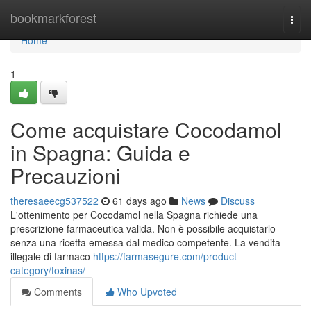
Home
bookmarkforest
Togg
navi
Home
1
Come acquistare Cocodamol
in Spagna: Guida e
Precauzioni
theresaeecg537522
61 days ago
News
Discuss
L'ottenimento per Cocodamol nella Spagna richiede una
prescrizione farmaceutica valida. Non è possibile acquistarlo
senza una ricetta emessa dal medico competente. La vendita
illegale di farmaco
https://farmasegure.com/product-
category/toxinas/
Comments
Who Upvoted