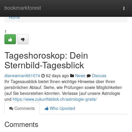
Home
bookmarkforest
Togg
navi
Home
1
Tageshoroskop: Dein
Sternbild-Tagesblick
dianewman661074
62 days ago
News
Discuss
Ihr Tagesausblick bietet Ihnen wichtige Hinweise über Ihren
persönlichen Ablauf. Siehe, wie Prüfungen sowie Möglichkeiten
{auf Sie bevorstehen könnten. Verlasse {auf unsere Astrologie
und
https://www.zukunftsblick.ch/astrologie-gratis/
Comments
Who Upvoted
Comments