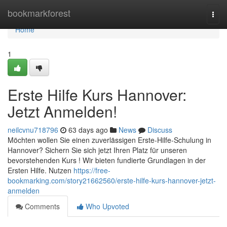
Home
bookmarkforest
Togg
navi
Home
1
Erste Hilfe Kurs Hannover:
Jetzt Anmelden!
neilcvnu718796
63 days ago
News
Discuss
Möchten wollen Sie einen zuverlässigen Erste-Hilfe-Schulung in
Hannover? Sichern Sie sich jetzt Ihren Platz für unseren
bevorstehenden Kurs ! Wir bieten fundierte Grundlagen in der
Ersten Hilfe. Nutzen
https://free-
bookmarking.com/story21662560/erste-hilfe-kurs-hannover-jetzt-
anmelden
Comments
Who Upvoted