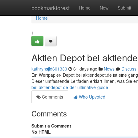
Home
bookmarkforest
Home
New
Submit
Home
1
Aktien Depot bei aktiende
kathrynsjld601330
61 days ago
News
Discuss
Ein Wertpapier- Depot bei aktiendepot.de ist eine gäng
Dieser umfassende Leitfaden erklärt Ihnen, was Sie er
bei-aktiendepot-de-der-ultimative-guide
Comments
Who Upvoted
Comments
Submit a Comment
No HTML