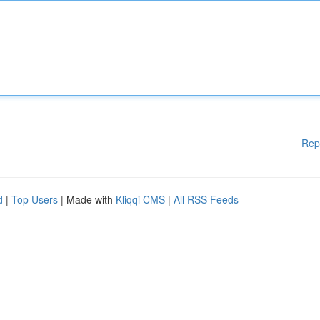
Rep
d
|
Top Users
| Made with
Kliqqi CMS
|
All RSS Feeds