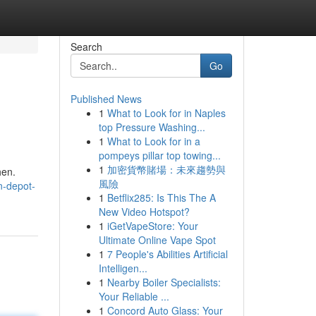
Search
Go
Published News
1
What to Look for in Naples
top Pressure Washing...
1
What to Look for in a
pompeys pillar top towing...
1
加密貨幣賭場：未來趨勢與
hen.
風險
n-depot-
1
Betflix285: Is This The A
New Video Hotspot?
1
iGetVapeStore: Your
Ultimate Online Vape Spot
1
7 People's Abilities Artificial
Intelligen...
1
Nearby Boiler Specialists:
Your Reliable ...
1
Concord Auto Glass: Your