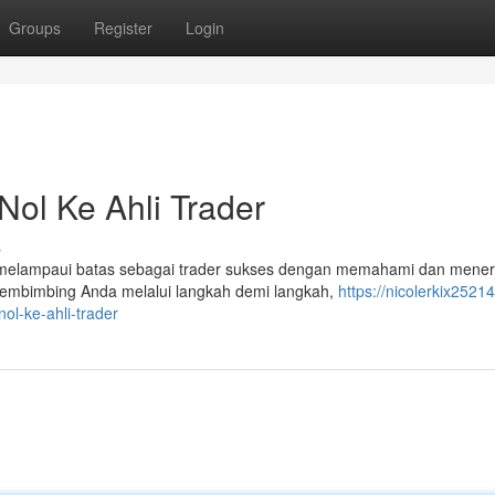
Groups
Register
Login
Nol Ke Ahli Trader
s
 melampaui batas sebagai trader sukses dengan memahami dan mene
 membimbing Anda melalui langkah demi langkah,
https://nicolerkix2521
ol-ke-ahli-trader