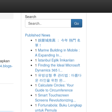
Search
Go
Published News
1
娛樂城推薦 ： 今年 熱門 名
單！
1
Marine Building in Mobile :
A Expanding In...
1
İstanbul Eşlik İmkanları
rapkan
1
Finding the Ideal Microsoft
44.blogs-
Dynamics 365 I...
1
유방성형 후 관리법 : 아름다
운 라인을 위한 완...
1
Calculate Circles: Your
Guide to Circumference
1
Smart Touchscreen
Screens Revolutionizing...
1
Fortunabola: Buku Lengkap
untuk Pemula