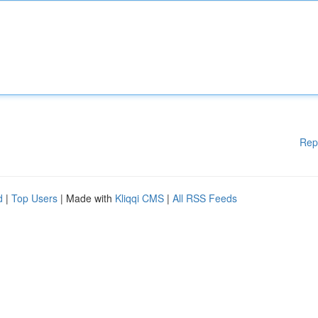
Rep
d
|
Top Users
| Made with
Kliqqi CMS
|
All RSS Feeds