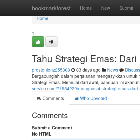
Home
bookmarkforest
Home
New
Submit
Home
1
Tahu Strategi Emas: Dari 
prestonlqnz255308
63 days ago
News
Discus
Bergabunglah dalam perjalanan mengasyikkan untuk
Strategi Emas. Memulai dari awal, panduan ini akan
service.com/71954229/menguasai-strategi-emas-dari-n
Comments
Who Upvoted
Comments
Submit a Comment
No HTML