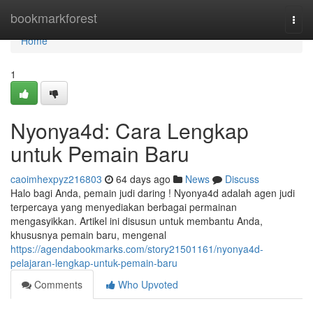
Home
bookmarkforest
Togg
navi
Home
1
Nyonya4d: Cara Lengkap
untuk Pemain Baru
caoimhexpyz216803
64 days ago
News
Discuss
Halo bagi Anda, pemain judi daring ! Nyonya4d adalah agen judi
terpercaya yang menyediakan berbagai permainan
mengasyikkan. Artikel ini disusun untuk membantu Anda,
khususnya pemain baru, mengenal
https://agendabookmarks.com/story21501161/nyonya4d-
pelajaran-lengkap-untuk-pemain-baru
Comments
Who Upvoted