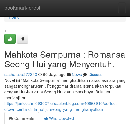
Home
bookmarkforest
Togg
navi
Home
1
Mahkota Sempurna : Romansa
Seong Hui yang Menyentuh.
sashataza277340
60 days ago
News
Discuss
Novel ini “Mahkota Sempurna” menghadirkan narasi asmara yang
sangat mengharukan . Penggemar drama istana akan terpukau
dengan lika-liku cinta Seong Hui dan kekasihnya. Buku ini
menjanjikan
https://janicesrmi093037.creacionblog.com/40668910/perfect-
crown-cerita-cinta-hui-ju-seong-yang-menghanyutkan
Comments
Who Upvoted