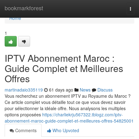
Home
bookmarkforest
Togg
navi
Home
1
IPTV Abonnement Maroc :
Guide Complet et Meilleures
Offres
martinadaio335119
61 days ago
News
Discuss
Vous recherchez un abonnement IPTV au Royaume du Maroc ?
Ce article complet vous détaille tout ce que vous devez savoir
pour sélectionner la idéale offre. Nous analysons les multiples
options proposées
https://charliekrju567322.tblogz.com/iptv-
abonnement-maroc-guide-complet-et-meilleures-offres-54825001
Comments
Who Upvoted