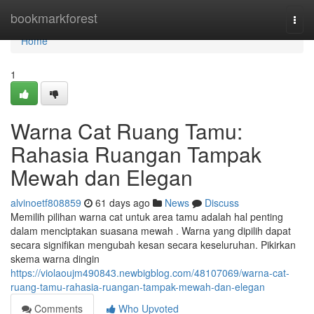
Home
bookmarkforest
Togg
navi
Home
1
Warna Cat Ruang Tamu:
Rahasia Ruangan Tampak
Mewah dan Elegan
alvinoetf808859
61 days ago
News
Discuss
Memilih pilihan warna cat untuk area tamu adalah hal penting
dalam menciptakan suasana mewah . Warna yang dipilih dapat
secara signifikan mengubah kesan secara keseluruhan. Pikirkan
skema warna dingin
https://violaoujm490843.newbigblog.com/48107069/warna-cat-
ruang-tamu-rahasia-ruangan-tampak-mewah-dan-elegan
Comments
Who Upvoted