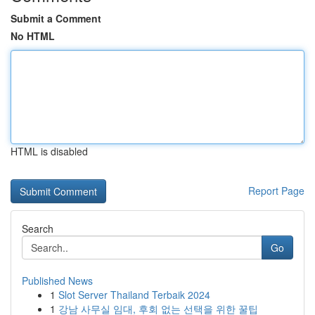
Submit a Comment
No HTML
HTML is disabled
Report Page
Search
Go
Published News
1
Slot Server Thailand Terbaik 2024
1
강남 사무실 임대, 후회 없는 선택을 위한 꿀팁