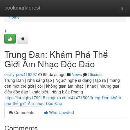
Home
bookmarkforest
Togg
navi
Home
1
Trung Đan: Khám Phá Thế
Giới Âm Nhạc Độc Đáo
cecilyrpcw419297
65 days ago
News
Discuss
Trung Đan | Nhà sáng tạo | Người nghệ sĩ đang | tạo ra | mang
đến một thế giới | cõi | không gian âm nhạc | nhạc | những giai
điệu độc đáo | khác biệt | riêng biệt. Phong
https://laraiqby179015.blogoxo.com/41471500/trung-Đan-khám-
phá-thế-giới-Âm-nhạc-Độc-Đáo
Comments
Who Upvoted
Comments