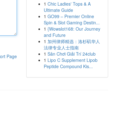
1
Chic Ladies' Tops & A
Ultimate Guide
1
GO99 – Premier Online
Spin & Slot Gaming Destin...
1
{Wowslot168: Our Journey
and Future
1
加州律师精选：洛杉矶华人
法律专业人士指南
1
Sân Chơi Giải Trí 24club
ort Page
1
Lipo C Supplement Lipob
Peptide Compound Kis...