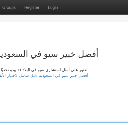
Groups
Register
Login
أفضل خبير سيو في السعودية:
العثور على أمثل استشاري سيو في البلاد قد يبدو تحديًا 
//karimhxxt446575.blogdemls.com/41375816/أفضل-خبير-سيو-في-السعودية-دليل-شامل-لاختيار-الأنسب