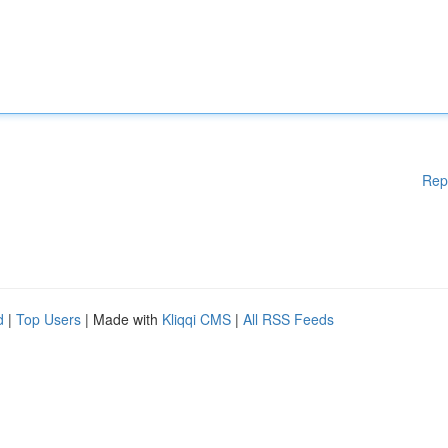
Rep
d
|
Top Users
| Made with
Kliqqi CMS
|
All RSS Feeds