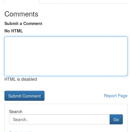
Comments
Submit a Comment
No HTML
HTML is disabled
Report Page
Search
Go