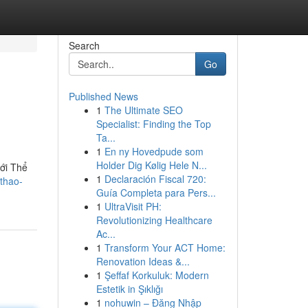
Search
Go
Published News
1
The Ultimate SEO
Specialist: Finding the Top
Ta...
1
En ny Hovedpude som
Holder Dig Kølig Hele N...
Với Thể
1
Declaración Fiscal 720:
thao-
Guía Completa para Pers...
1
UltraVisit PH:
Revolutionizing Healthcare
Ac...
1
Transform Your ACT Home:
Renovation Ideas &...
1
Şeffaf Korkuluk: Modern
Estetik in Şıklığı
1
nohuwin – Đăng Nhập