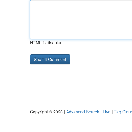
HTML is disabled
Copyright © 2026 |
Advanced Search
|
Live
|
Tag Clou