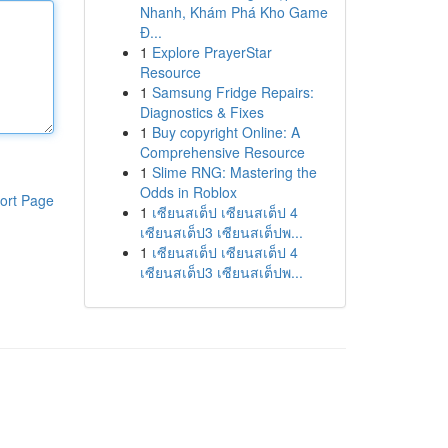
Nhanh, Khám Phá Kho Game
Đ...
1
Explore PrayerStar
Resource
1
Samsung Fridge Repairs:
Diagnostics & Fixes
1
Buy copyright Online: A
Comprehensive Resource
1
Slime RNG: Mastering the
Odds in Roblox
ort Page
1
เซียนสเต็ป เซียนสเต็ป 4
เซียนสเต็ป3 เซียนสเต็ปพ...
1
เซียนสเต็ป เซียนสเต็ป 4
เซียนสเต็ป3 เซียนสเต็ปพ...