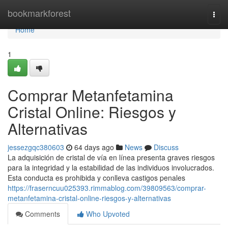
Home
bookmarkforest
Togg
navi
Home
1
Comprar Metanfetamina
Cristal Online: Riesgos y
Alternativas
jessezgqc380603
64 days ago
News
Discuss
La adquisición de cristal de vía en línea presenta graves riesgos
para la integridad y la estabilidad de las individuos involucrados.
Esta conducta es prohibida y conlleva castigos penales
https://fraserncuu025393.rimmablog.com/39809563/comprar-
metanfetamina-cristal-online-riesgos-y-alternativas
Comments
Who Upvoted