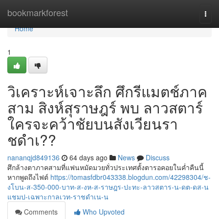
Home
bookmarkforest
Togg
navi
Home
1
วิเคราะห์เจาะลึก ศึกรีแมตช์ภาค
สาม สิงห์สุราษฎร์ พบ ลาวสตาร์
ใครจะคว้าชัยบนสังเวียนรา
ชดำเ??
nananqjd849136
64 days ago
News
Discuss
ศึกล้างตาภาคสามที่แฟนหมัดมวยทั่วประเทศตั้งตารอคอยในค่ำคืนนี้
หากพูดถึงไฟต์
https://tomasfdbr043338.blogdun.com/42298304/ช-
งโบน-ส-350-000-บาท-ส-งห-ส-ราษฎร-ปะทะ-ลาวสตาร-น-ดต-ดส-น
แชมป-เฉพาะกาลเวท-ราชดำเน-น
Comments
Who Upvoted