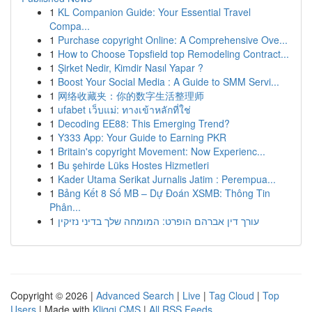
1
KL Companion Guide: Your Essential Travel
Compa...
1
Purchase copyright Online: A Comprehensive Ove...
1
How to Choose Topsfield top Remodeling Contract...
1
Şirket Nedir, Kimdir Nasıl Yapar ?
1
Boost Your Social Media : A Guide to SMM Servi...
1
网络收藏夹：你的数字生活整理师
1
ufabet เว็บแม่: ทางเข้าหลักที่ใช่
1
Decoding EE88: This Emerging Trend?
1
Y333 App: Your Guide to Earning PKR
1
Britain's copyright Movement: Now Experienc...
1
Bu şehirde Lüks Hostes Hizmetleri
1
Kader Utama Serikat Jurnalis Jatim : Perempua...
1
Bảng Kết 8 Số MB – Dự Đoán XSMB: Thông Tin
Phân...
1
עורך דין אברהם הופרט: המומחה שלך בדיני נזיקין
Copyright © 2026 |
Advanced Search
|
Live
|
Tag Cloud
|
Top
Users
| Made with
Kliqqi CMS
|
All RSS Feeds