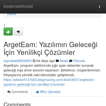
Home
bookmarkforest
Togg
navi
Home
1
ArgetEam: Yazılımın Geleceği
İçin Yenilikçi Çözümler
zaynabwdit009653
64 days ago
News
Discuss
ArgetEam, program sektöründe çığır açan sistemler sunarak
geleceği inşa etme sürecini tasarlıyor. Şirketimiz, müşterilerimizin
ihtiyaçlarına yönelik zeki teknolojiler geliştirerek,
https://aliviainfi147663.blogmazing.com/40403637/argeteam-
yazılımın-geleceği-İçin-yenilikçi-Çözümler
Comments
Who Upvoted
Comments