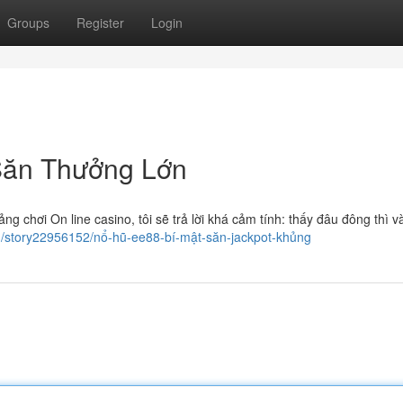
Groups
Register
Login
Săn Thưởng Lớn
ng chơi On line casino, tôi sẽ trả lời khá cảm tính: thấy đâu đông thì v
om/story22956152/nổ-hũ-ee88-bí-mật-săn-jackpot-khủng