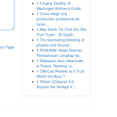
1
Forging Destiny: A
Warforged Artificer's Guide
1
Como elegir una
produccion profesional de
luces...
1
Mẹo Đánh Trò Chơi Xóc Đĩa
Trực Tuyến : Bí Quyết...
1
The fascinating blending of
physics and innovat...
ort Page
1
ROKOK88: Kelas Disertai
Pembahasan Lengkap ba...
1
Najlepsze sieci reklamowe
w Polsce: Ranking i p...
1
OfferLab Review: Is It Truly
Worth the Buzz ?
1
Obtain CCleaner 5.6:
Acquire the Vintage V...