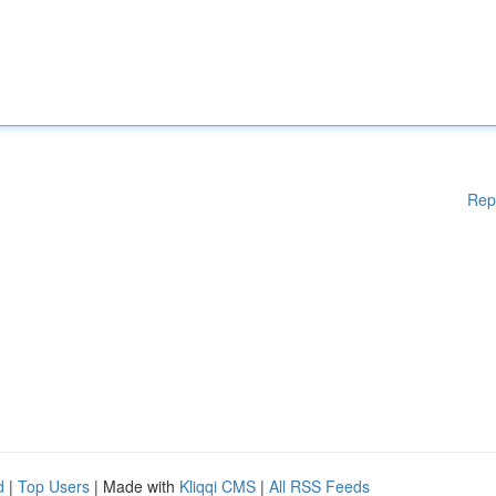
Rep
d
|
Top Users
| Made with
Kliqqi CMS
|
All RSS Feeds