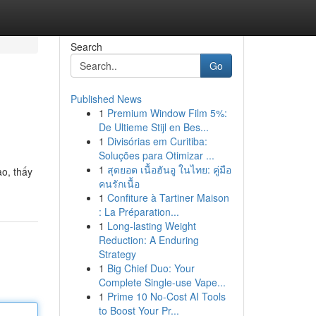
Search
Go
Published News
1
Premium Window Film 5%:
De Ultieme Stijl en Bes...
1
Divisórias em Curitiba:
Soluções para Otimizar ...
1
สุดยอด เนื้อฮันอู ในไทย: คู่มือ
ào, thấy
คนรักเนื้อ
1
Confiture à Tartiner Maison
: La Préparation...
1
Long-lasting Weight
Reduction: A Enduring
Strategy
1
Big Chief Duo: Your
Complete Single-use Vape...
1
Prime 10 No-Cost AI Tools
to Boost Your Pr...