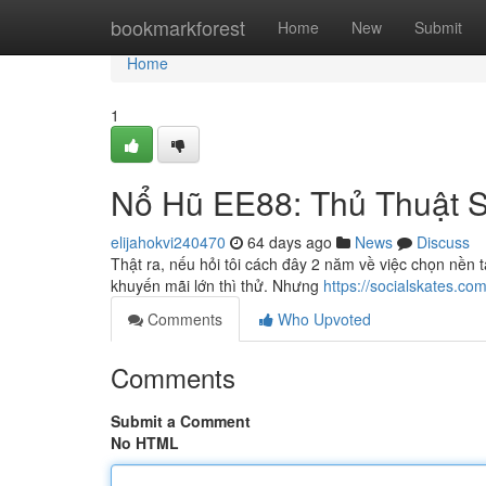
Home
bookmarkforest
Home
New
Submit
Home
1
Nổ Hũ EE88: Thủ Thuật 
elijahokvi240470
64 days ago
News
Discuss
Thật ra, nếu hỏi tôi cách đây 2 năm về việc chọn nền tả
khuyến mãi lớn thì thử. Nhưng
https://socialskates.c
Comments
Who Upvoted
Comments
Submit a Comment
No HTML