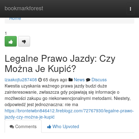
Home
bookmarkforest
Togg
navi
Home
1
Legalne Prawo Jazdy: Czy
Można Je Kupić?
izaakojtu287408
65 days ago
News
Discuss
Kwestia uzyskania ważnego prawa jazdy budzi duże
zainteresowanie, zwłaszcza gdy pojawiają się informacje o
możliwości zakupu go niekonwencjonalnymi metodami. Niestety,
odpowiedź jest jednoznaczna: nie ma
https://bronteiwbn846412.fireblogz.com/72767930/legalne-prawo-
jazdy-czy-można-je-kupić
Comments
Who Upvoted