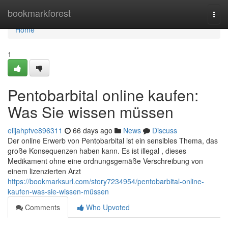
Home
bookmarkforest
Togg
navi
Home
1
Pentobarbital online kaufen:
Was Sie wissen müssen
elijahpfve896311
66 days ago
News
Discuss
Der online Erwerb von Pentobarbital ist ein sensibles Thema, das
große Konsequenzen haben kann. Es ist illegal , dieses
Medikament ohne eine ordnungsgemäße Verschreibung von
einem lizenzierten Arzt
https://bookmarksurl.com/story7234954/pentobarbital-online-
kaufen-was-sie-wissen-müssen
Comments
Who Upvoted