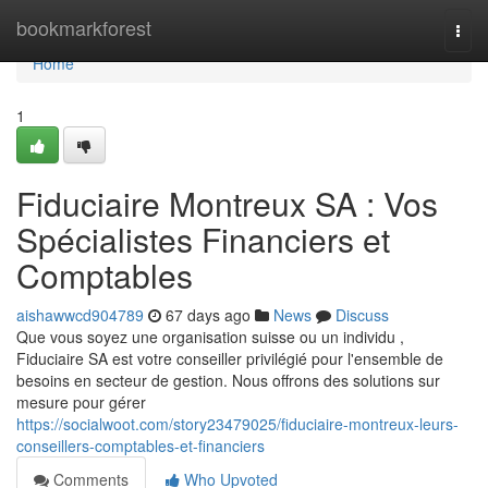
Home
bookmarkforest
Togg
navi
Home
1
Fiduciaire Montreux SA : Vos
Spécialistes Financiers et
Comptables
aishawwcd904789
67 days ago
News
Discuss
Que vous soyez une organisation suisse ou un individu ,
Fiduciaire SA est votre conseiller privilégié pour l'ensemble de
besoins en secteur de gestion. Nous offrons des solutions sur
mesure pour gérer
https://socialwoot.com/story23479025/fiduciaire-montreux-leurs-
conseillers-comptables-et-financiers
Comments
Who Upvoted