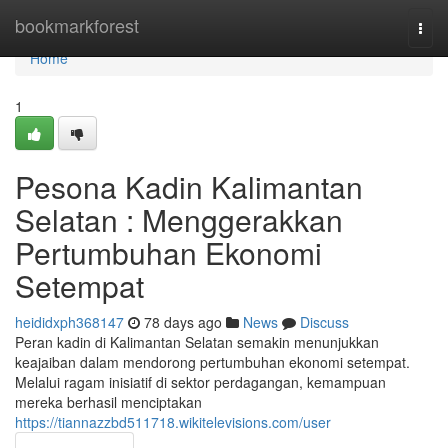
Home
bookmarkforest
Togg
navi
Home
1
Pesona Kadin Kalimantan
Selatan : Menggerakkan
Pertumbuhan Ekonomi
Setempat
heididxph368147
78 days ago
News
Discuss
Peran kadin di Kalimantan Selatan semakin menunjukkan
keajaiban dalam mendorong pertumbuhan ekonomi setempat.
Melalui ragam inisiatif di sektor perdagangan, kemampuan
mereka berhasil menciptakan
https://tiannazzbd511718.wikitelevisions.com/user