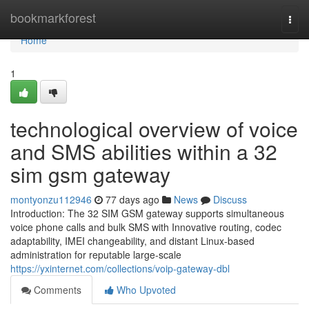
Home
bookmarkforest
Togg
navi
Home
1
technological overview of voice
and SMS abilities within a 32
sim gsm gateway
montyonzu112946
77 days ago
News
Discuss
Introduction: The 32 SIM GSM gateway supports simultaneous
voice phone calls and bulk SMS with Innovative routing, codec
adaptability, IMEI changeability, and distant Linux-based
administration for reputable large-scale
https://yxinternet.com/collections/voip-gateway-dbl
Comments
Who Upvoted