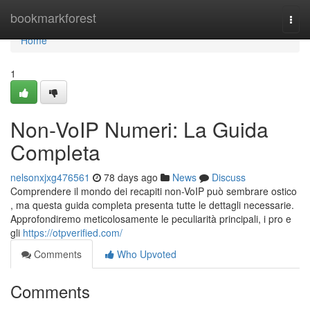
Home
bookmarkforest
Togg
navi
Home
1
Non-VoIP Numeri: La Guida
Completa
nelsonxjxg476561
78 days ago
News
Discuss
Comprendere il mondo dei recapiti non-VoIP può sembrare ostico
, ma questa guida completa presenta tutte le dettagli necessarie.
Approfondiremo meticolosamente le peculiarità principali, i pro e
gli
https://otpverified.com/
Comments
Who Upvoted
Comments