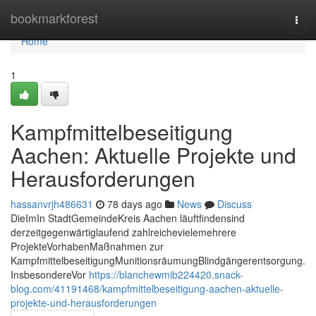
Home
bookmarkforest
Togg
navi
Home
1
Kampfmittelbeseitigung
Aachen: Aktuelle Projekte und
Herausforderungen
hassanvrjh486631
78 days ago
News
Discuss
DieImIn StadtGemeindeKreis Aachen läuftfindensind
derzeitgegenwärtiglaufend zahlreichevielemehrere
ProjekteVorhabenMaßnahmen zur
KampfmittelbeseitigungMunitionsräumungBlindgängerentsorgung.
InsbesondereVor
https://blanchewmib224420.snack-
blog.com/41191468/kampfmittelbeseitigung-aachen-aktuelle-
projekte-und-herausforderungen