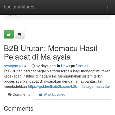
Home
bookmarkforest
Togg
navi
Home
1
B2B Urutan: Memacu Hasil
Pejabat di Malaysia
royuqqm130460
82 days ago
News
Discuss
B2B Urutan hadir sebagai platform terbaik bagi mengoptimumkan
kecekapan institusi di negara ini. Menggunakan sistem terkini,
proses syarikat dapat dilaksanakan dengan amat pantas. Ini
membolehkan
https://goldenthaib2b.com/b2b-massage-malaysia/
Comments
Who Upvoted
Comments