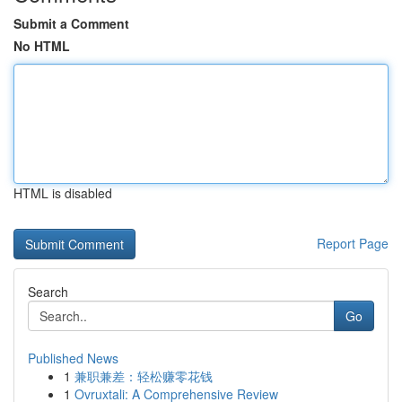
Submit a Comment
No HTML
HTML is disabled
Report Page
Search
Go
Published News
1
兼职兼差：轻松赚零花钱
1
Ovruxtali: A Comprehensive Review