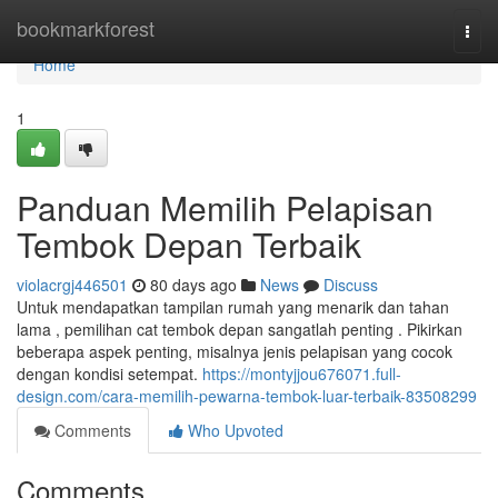
Home
bookmarkforest
Togg
navi
Home
1
Panduan Memilih Pelapisan
Tembok Depan Terbaik
violacrgj446501
80 days ago
News
Discuss
Untuk mendapatkan tampilan rumah yang menarik dan tahan
lama , pemilihan cat tembok depan sangatlah penting . Pikirkan
beberapa aspek penting, misalnya jenis pelapisan yang cocok
dengan kondisi setempat.
https://montyjjou676071.full-
design.com/cara-memilih-pewarna-tembok-luar-terbaik-83508299
Comments
Who Upvoted
Comments