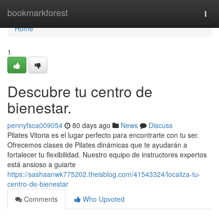
Home
bookmarkforest
Togg
navi
Home
1
Descubre tu centro de
bienestar.
pennyfsca009054
80 days ago
News
Discuss
Pilates Vitoria es el lugar perfecto para encontrarte con tu ser.
Ofrecemos clases de Pilates dinámicas que te ayudarán a
fortalecer tu flexibilidad. Nuestro equipo de instructores expertos
está ansioso a guiarte
https://sashaanwk775202.theisblog.com/41543324/localiza-tu-
centro-de-bienestar
Comments
Who Upvoted