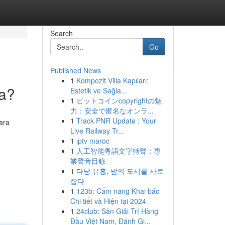
Search
Go
Published News
1
Kompozit Villa Kapıları:
ya?
Estetik ve Sağla...
1
ビットコインcopyrightの魅
力：安全で匿名なオンラ...
1
Track PNR Update : Your
ara
Live Railway Tr...
1
iptv maroc
1
人工智能粵語文字轉聲：專
業聲音目錄
1
다낭 유흥, 밤의 도시를 사로
잡다
1
123b: Cẩm nang Khai báo
Chi tiết và Hiện tại 2024
1
24club: Sàn Giải Trí Hàng
Đầu Việt Nam, Đánh Gi...