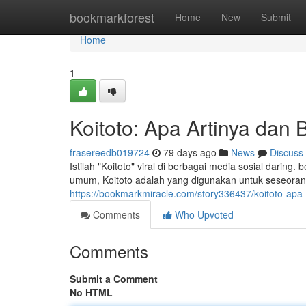
Home
bookmarkforest
Home
New
Submit
Home
1
Koitoto: Apa Artinya da
frasereedb019724
79 days ago
News
Discuss
Istilah "Koitoto" viral di berbagai media sosial darin
umum, Koitoto adalah yang digunakan untuk seseoran
https://bookmarkmiracle.com/story336437/koitoto-a
Comments
Who Upvoted
Comments
Submit a Comment
No HTML