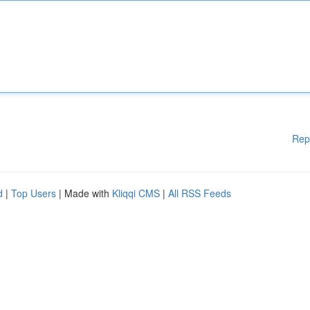
Rep
d
|
Top Users
| Made with
Kliqqi CMS
|
All RSS Feeds