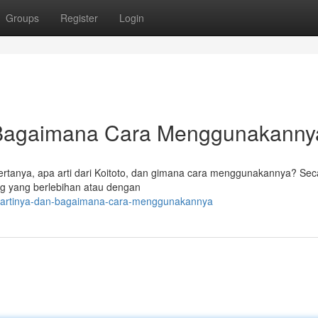
Groups
Register
Login
n Bagaimana Cara Menggunakann
g. bertanya, apa arti dari Koitoto, dan gimana cara menggunakannya? Sec
g yang berlebihan atau dengan
pa-artinya-dan-bagaimana-cara-menggunakannya