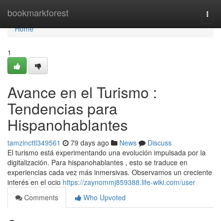
Home
bookmarkforest
Togg
navi
Home
1
Avance en el Turismo :
Tendencias para
Hispanohablantes
tamzincttl349561
79 days ago
News
Discuss
El turismo está experimentando una evolución impulsada por la
digitalización. Para hispanohablantes , esto se traduce en
experiencias cada vez más inmersivas. Observamos un creciente
interés en el ocio
https://zaynommj859388.life-wiki.com/user
Comments
Who Upvoted