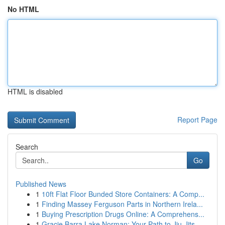
No HTML
HTML is disabled
Report Page
Search
Go
Published News
1
10ft Flat Floor Bunded Store Containers: A Comp...
1
Finding Massey Ferguson Parts in Northern Irela...
1
Buying Prescription Drugs Online: A Comprehens...
1
Gracie Barra Lake Norman: Your Path to Jiu-Jits...