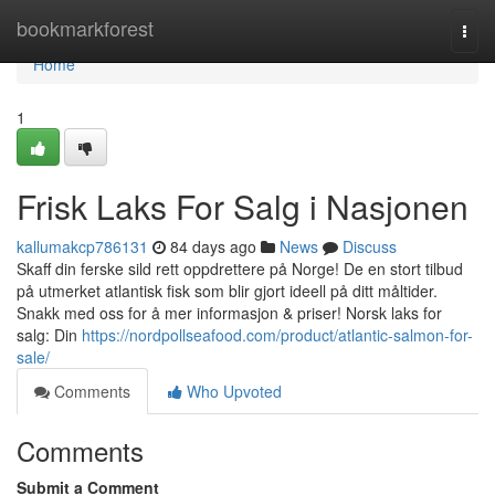
Home
bookmarkforest
Togg
navi
Home
1
Frisk Laks For Salg i Nasjonen
kallumakcp786131
84 days ago
News
Discuss
Skaff din ferske sild rett oppdrettere på Norge! De en stort tilbud
på utmerket atlantisk fisk som blir gjort ideell på ditt måltider.
Snakk med oss for å mer informasjon & priser! Norsk laks for
salg: Din
https://nordpollseafood.com/product/atlantic-salmon-for-
sale/
Comments
Who Upvoted
Comments
Submit a Comment