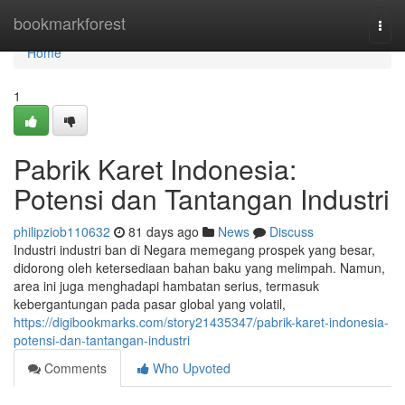
Home
bookmarkforest
Togg
navi
Home
1
Pabrik Karet Indonesia:
Potensi dan Tantangan Industri
philipziob110632
81 days ago
News
Discuss
Industri industri ban di Negara memegang prospek yang besar,
didorong oleh ketersediaan bahan baku yang melimpah. Namun,
area ini juga menghadapi hambatan serius, termasuk
kebergantungan pada pasar global yang volatil,
https://digibookmarks.com/story21435347/pabrik-karet-indonesia-
potensi-dan-tantangan-industri
Comments
Who Upvoted