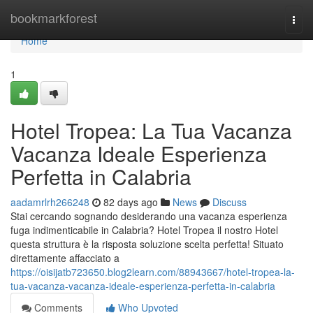
Home
bookmarkforest
Togg
navi
Home
1
Hotel Tropea: La Tua Vacanza
Vacanza Ideale Esperienza
Perfetta in Calabria
aadamrlrh266248
82 days ago
News
Discuss
Stai cercando sognando desiderando una vacanza esperienza
fuga indimenticabile in Calabria? Hotel Tropea il nostro Hotel
questa struttura è la risposta soluzione scelta perfetta! Situato
direttamente affacciato a
https://oisijatb723650.blog2learn.com/88943667/hotel-tropea-la-
tua-vacanza-vacanza-ideale-esperienza-perfetta-in-calabria
Comments
Who Upvoted