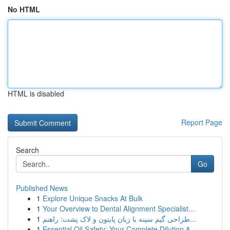
No HTML
HTML is disabled
Report Page
Search
Go
Published News
1
Explore Unique Snacks At Bulk
1
Your Overview to Dental Alignment Specialist...
1
طراحی گیم سینه با زبان پایتون و لاک پشت: راهنم...
1
Essential Oil Safety: Your Complete Dilution & ...