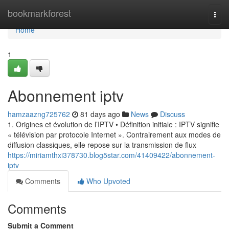
Home
bookmarkforest
Togg
navi
Home
1
Abonnement iptv
hamzaazng725762
81 days ago
News
Discuss
1. Origines et évolution de l’IPTV • Définition initiale : IPTV signifie
« télévision par protocole Internet ». Contrairement aux modes de
diffusion classiques, elle repose sur la transmission de flux
https://miriamthxi378730.blog5star.com/41409422/abonnement-
iptv
Comments
Who Upvoted
Comments
Submit a Comment