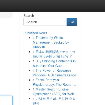
Search
Go
Published News
1
Trustworthy Waste
Management Backed by
Rubbish ...
1
日本の相撲観戦チケットの
買い方：外国人向けガイド
1
Buy Shipping Containers in
Australia: Your Guid...
1
The Power of Research
Peptides: A Beginner's Guide
1
Facial Paralysis
Physiotherapy: The Route t...
1
Master Search Engine
Optimization (SEO) for Web...
1
다낭 애플스파, 은밀한 휴식
천국