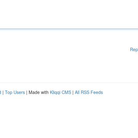
Rep
d
|
Top Users
| Made with
Kliqqi CMS
|
All RSS Feeds