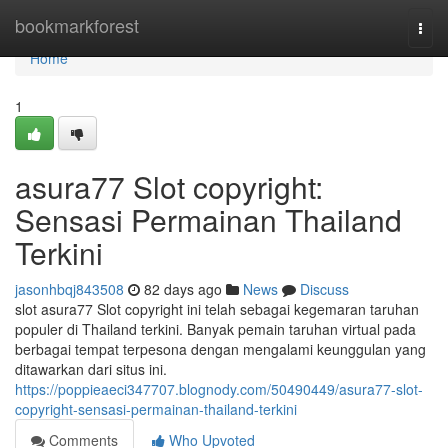
Home
bookmarkforest
Togg
navi
Home
1
asura77 Slot copyright:
Sensasi Permainan Thailand
Terkini
jasonhbqj843508
82 days ago
News
Discuss
slot asura77 Slot copyright ini telah sebagai kegemaran taruhan
populer di Thailand terkini. Banyak pemain taruhan virtual pada
berbagai tempat terpesona dengan mengalami keunggulan yang
ditawarkan dari situs ini.
https://poppieaeci347707.blognody.com/50490449/asura77-slot-
copyright-sensasi-permainan-thailand-terkini
Comments
Who Upvoted