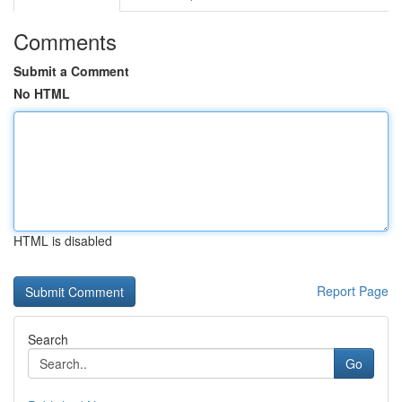
Comments
Submit a Comment
No HTML
HTML is disabled
Report Page
Search
Go