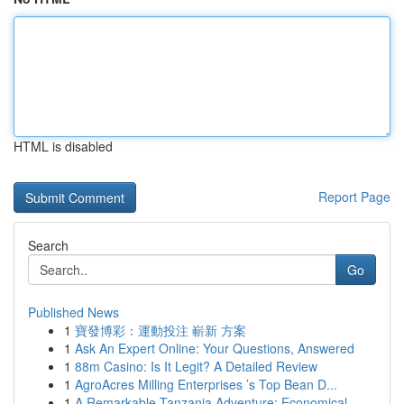
HTML is disabled
Report Page
Search
Go
Published News
1
寶發博彩：運動投注 嶄新 方案
1
Ask An Expert Online: Your Questions, Answered
1
88m Casino: Is It Legit? A Detailed Review
1
AgroAcres Milling Enterprises ’s Top Bean D...
1
A Remarkable Tanzania Adventure: Economical