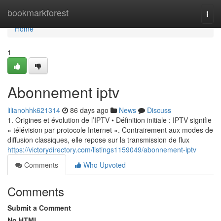
Home
bookmarkforest
Togg
navi
Home
1
Abonnement iptv
lilianohhk621314
86 days ago
News
Discuss
1. Origines et évolution de l’IPTV • Définition initiale : IPTV signifie
« télévision par protocole Internet ». Contrairement aux modes de
diffusion classiques, elle repose sur la transmission de flux
https://victorydirectory.com/listings1159049/abonnement-iptv
Comments
Who Upvoted
Comments
Submit a Comment
No HTML