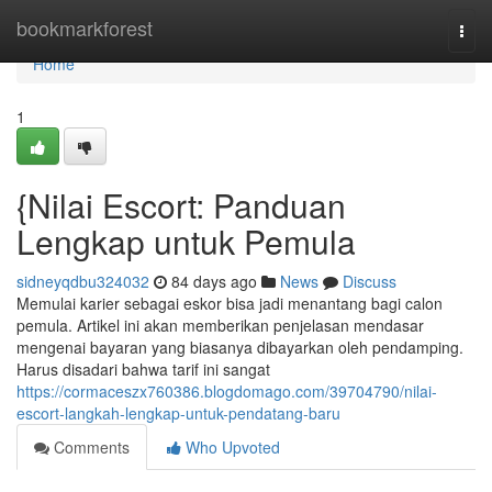
Home
bookmarkforest
Togg
navi
Home
1
{Nilai Escort: Panduan
Lengkap untuk Pemula
sidneyqdbu324032
84 days ago
News
Discuss
Memulai karier sebagai eskor bisa jadi menantang bagi calon
pemula. Artikel ini akan memberikan penjelasan mendasar
mengenai bayaran yang biasanya dibayarkan oleh pendamping.
Harus disadari bahwa tarif ini sangat
https://cormaceszx760386.blogdomago.com/39704790/nilai-
escort-langkah-lengkap-untuk-pendatang-baru
Comments
Who Upvoted