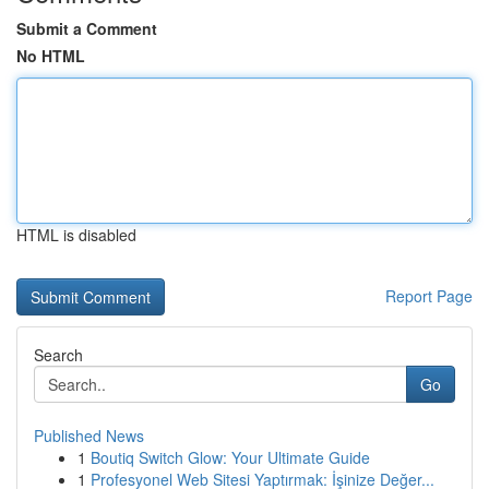
Submit a Comment
No HTML
HTML is disabled
Report Page
Search
Go
Published News
1
Boutiq Switch Glow: Your Ultimate Guide
1
Profesyonel Web Sitesi Yaptırmak: İşinize Değer...