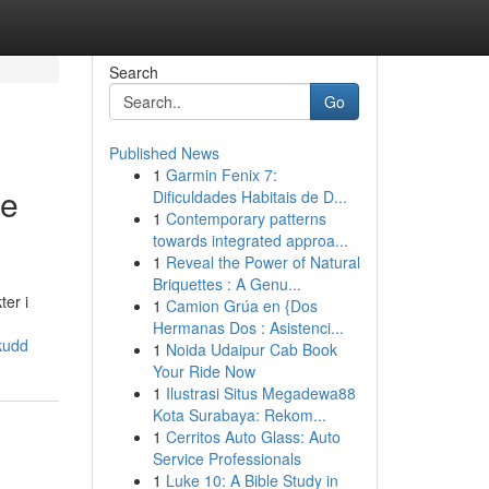
Search
Go
Published News
1
Garmin Fenix 7:
de
Dificuldades Habitais de D...
1
Contemporary patterns
towards integrated approa...
1
Reveal the Power of Natural
Briquettes : A Genu...
er i
1
Camion Grúa en {Dos
Hermanas Dos : Asistenci...
kudd
1
Noida Udaipur Cab Book
Your Ride Now
1
Ilustrasi Situs Megadewa88
Kota Surabaya: Rekom...
1
Cerritos Auto Glass: Auto
Service Professionals
1
Luke 10: A Bible Study in