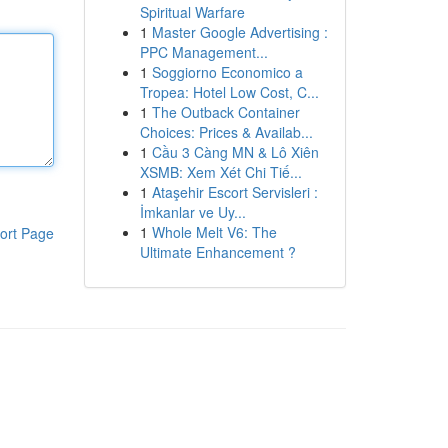
Spiritual Warfare
1
Master Google Advertising :
PPC Management...
1
Soggiorno Economico a
Tropea: Hotel Low Cost, C...
1
The Outback Container
Choices: Prices & Availab...
1
Cầu 3 Càng MN & Lô Xiên
XSMB: Xem Xét Chi Tiế...
1
Ataşehir Escort Servisleri :
İmkanlar ve Uy...
1
Whole Melt V6: The
ort Page
Ultimate Enhancement ?