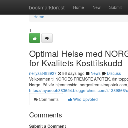
Home
bookmarkforest
Home
New
Submit
Home
1
Optimal Helse med NOR
for Kvalitets Kosttilskudd
nellyzat483927
86 days ago
News
Discuss
Velkommen til NORGES FREMSTE APOTEK, din toppdestin
Norge. På vår hjemmeside, norgesfremsteapotek.com, 
https://tayaeooh383654.bloggerchest.com/41389866/opt
Comments
Who Upvoted
Comments
Submit a Comment