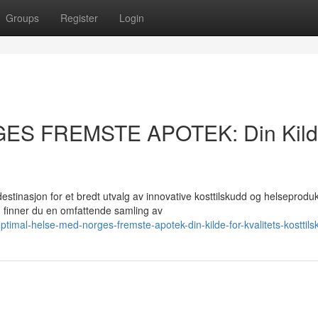
Groups
Register
Login
GES FREMSTE APOTEK: Din Kil
asjon for et bredt utvalg av innovative kosttilskudd og helseprodukt
finner du en omfattende samling av
imal-helse-med-norges-fremste-apotek-din-kilde-for-kvalitets-kosttils