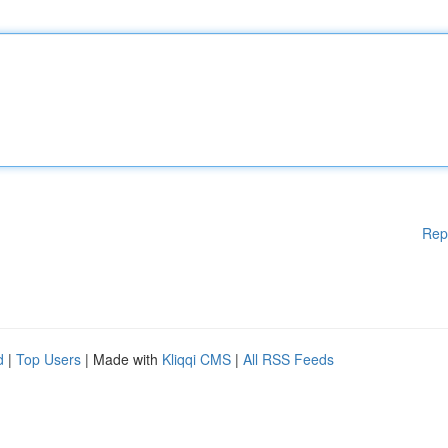
Rep
d
|
Top Users
| Made with
Kliqqi CMS
|
All RSS Feeds