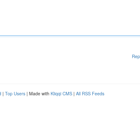
Rep
d
|
Top Users
| Made with
Kliqqi CMS
|
All RSS Feeds