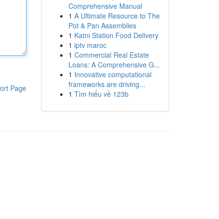
Comprehensive Manual
1
A Ultimate Resource to The
Pot & Pan Assemblies
1
Katni Station Food Delivery
1
iptv maroc
1
Commercial Real Estate
Loans: A Comprehensive G...
1
Innovative computational
frameworks are driving...
ort Page
1
Tìm hiểu về 123b