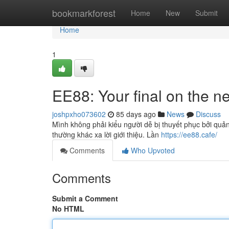
Home
bookmarkforest
Home
New
Submit
Home
1
EE88: Your final on the n
joshpxho073602
85 days ago
News
Discuss
Mình không phải kiểu người dễ bị thuyết phục bởi quảng
thường khác xa lời giới thiệu. Lần
https://ee88.cafe/
Comments
Who Upvoted
Comments
Submit a Comment
No HTML