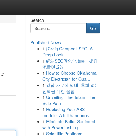
Search
Go
Published News
1
{Craig Campbell SEO: A
Deep Look
1
網站SEO優化全攻略：提升
流量與成效
1
How to Choose Oklahoma
 tế
City Electrician for Qua...
1
강남 사무실 임대, 후회 없는
선택을 위한 꿀팁
1
Unveiling The: Islam, The
Sole Path
1
Replacing Your ABS
module: A full handbook
1
Eliminate Boiler Sediment
with Powerflushing
1
Scientific Peptides: